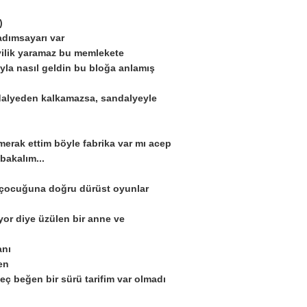
)
adımsayarı var
iyilik yaramaz bu memlekete
uyla nasıl geldin bu bloğa anlamış
sandalyeden kalkamazsa, sandalyeyle
 merak ettim böyle fabrika var mı acep
 bakalım...
 çocuğuna doğru dürüst oyunlar
yor diye üzülen bir anne ve
anı
ben
ç beğen bir sürü tarifim var olmadı