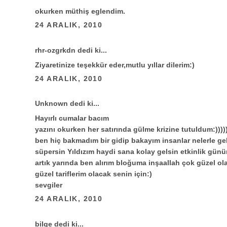
okurken müthiş eglendim.
24 ARALIK, 2010
rhr-ozgrkdn dedi ki...
Ziyaretinize teşekkür eder,mutlu yıllar dilerim:)
24 ARALIK, 2010
Unknown
dedi ki...
Hayırlı cumalar bacım
yazını okurken her satırında gülme krizine tutuldum:)))))
ben hiç bakmadım bir gidip bakayım insanlar nelerle ge
süpersin Yıldızım haydi sana kolay gelsin etkinlik günü
artık yarında ben alırım bloğuma inşaallah çok güzel 
güzel tariflerim olacak senin için:)
sevgiler
24 ARALIK, 2010
bilge
dedi ki...