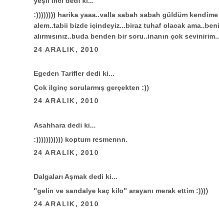
yeşil inci
dedi ki...
:)))))))) harika yaaa..valla sabah sabah güldüm kendim
alem..tabii bizde içindeyiz...biraz tuhaf olacak ama..b
alırmısınız..buda benden bir soru..inanın çok sevinirim.
24 ARALIK, 2010
Egeden Tarifler
dedi ki...
Çok ilginç sorularmış gerçekten :))
24 ARALIK, 2010
Asahhara
dedi ki...
:))))))))))) koptum resmennn.
24 ARALIK, 2010
Dalgaları Aşmak
dedi ki...
"gelin ve sandalye kaç kilo" arayanı merak ettim :))))
24 ARALIK, 2010