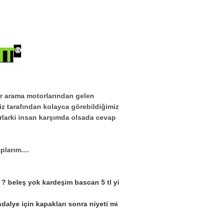
er arama motorlarından gelen
miz tarafından kolayca görebildiğimiz
rlarki insan karşımda olsada cevap
larım....
mi ? beleş yok kardeşim bascan 5 tl yi
 sandalye için kapakları sonra niyeti mi