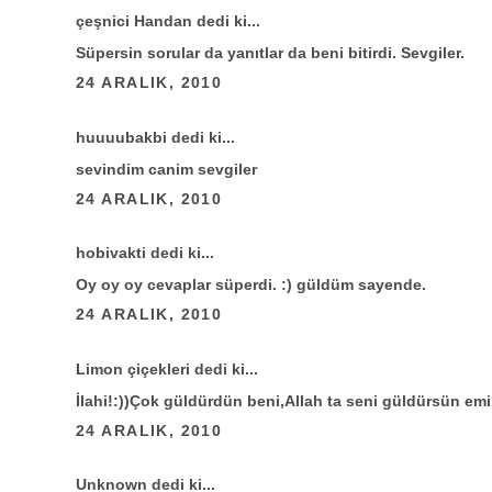
çeşnici Handan
dedi ki...
Süpersin sorular da yanıtlar da beni bitirdi. Sevgiler.
24 ARALIK, 2010
huuuubakbi
dedi ki...
sevindim canim sevgiler
24 ARALIK, 2010
hobivakti
dedi ki...
Oy oy oy cevaplar süperdi. :) güldüm sayende.
24 ARALIK, 2010
Limon çiçekleri
dedi ki...
İlahi!:))Çok güldürdün beni,Allah ta seni güldürsün em
24 ARALIK, 2010
Unknown
dedi ki...