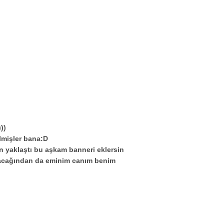
))
lmişler bana:D
n yaklaştı bu aşkam banneri eklersin
olacağından da eminim canım benim