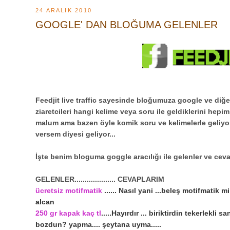
24 ARALIK 2010
GOOGLE' DAN BLOĞUMA GELENLER
Feedjit live traffic sayesinde bloğumuza google ve diğ
ziaretcileri hangi kelime veya soru ile geldiklerini hepi
malum ama bazen öyle komik soru ve kelimelerle geliyo
versem diyesi geliyor...
İşte benim bloguma goggle aracılığı ile gelenler ve cevap
GELENLER.................... CEVAPLARIM
ücretsiz motifmatik
...... Nasıl yani ...beleş motifmatik 
alcan
250 gr kapak kaç tl
.....Hayırdır ... biriktirdin tekerlekli
bozdun? yapma.... şeytana uyma.....