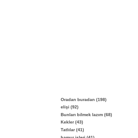
Oradan buradan
(198)
elişi
(92)
Bunları bilmek lazım
(68)
Kekler
(43)
Tatlılar
(41)
hamur işleri
(41)