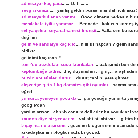
adımsayar kaç para
...... 10 tl ......
sevgicıkmazı
...... yanlış geldin burası mandalıncıkmazı :
adımsayarkullanan var mı
.... Oooo olmamı herkesin bir 
memlekete iyilik yaramaz
.....Bencede.. haklısın kardeş 
evliya çelebi seyahatnamesi bronşit
....Valla sen bu sor
değilim
gelin ve sandalye kaç kilo
....hiiii !!! napcan ? gelin 
birlikte
gelinimi kaçırcan ?....
izmir'de
buzdolabı süsü fabrikaları
.... bak şimdi ben de
kaplumbağa tatlısı
....hiç duymadım.. ilginç... araştıralım
buzdolabı süsleri durur
.... durur; tabi bi yere gitmez .....
alışverişe gitip 1 kg domates gibi oyunlar
....saçmalama
öğret
yumurta yemeyen çocuklar
... işte çocuğu yumurta yemi
google'dan
yardım arıyor....ahhhh canııım deli eder bu çocuklar ins
kaunos diye bir yer var mı
...vallahi billahi var.... gittim 
5 çayıma ne pişirsem
... güzelim blogum emrine amade se
arkadaşlarımın bloglarınada bi göz at.