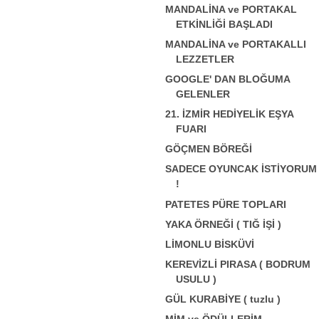
MANDALİNA ve PORTAKAL
ETKİNLİĞİ BAŞLADI
MANDALİNA ve PORTAKALLI
LEZZETLER
GOOGLE' DAN BLOĞUMA
GELENLER
21. İZMİR HEDİYELİK EŞYA
FUARI
GÖÇMEN BÖREĞİ
SADECE OYUNCAK İSTİYORUM
!
PATETES PÜRE TOPLARI
YAKA ÖRNEĞİ ( TIĞ İŞİ )
LİMONLU BİSKÜVİ
KEREVİZLİ PIRASA ( BODRUM
USULU )
GÜL KURABİYE ( tuzlu )
MİM ve ÖDÜLLERİM