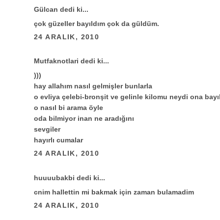
Gülcan
dedi ki...
çok güzeller bayıldım çok da güldüm.
24 ARALIK, 2010
Mutfaknotlari
dedi ki...
)))
hay allahım nasıl gelmişler bunlarla
o evliya çelebi-bronşit ve gelinle kilomu neydi ona bayı
o nasıl bi arama öyle
oda bilmiyor inan ne aradığını
sevgiler
hayırlı cumalar
24 ARALIK, 2010
huuuubakbi
dedi ki...
cnim hallettin mi bakmak için zaman bulamadim
24 ARALIK, 2010