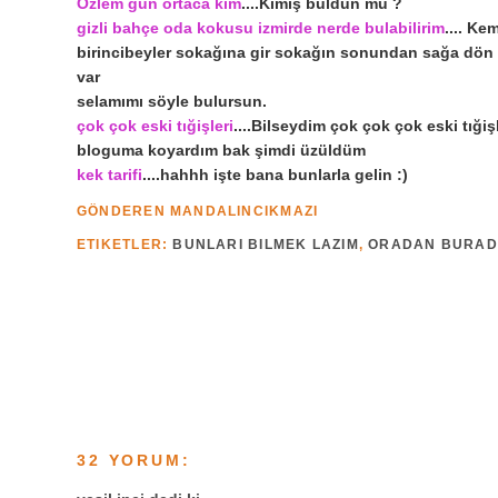
Özlem gün ortaca kim
....Kimiş buldun mu ?
gizli bahçe oda kokusu izmirde nerde bulabilirim
.... Ke
birincibeyler sokağına gir sokağın sonundan sağa dön o
var
selamımı söyle bulursun.
çok çok eski tığişleri
....Bilseydim çok çok çok eski tığişl
bloguma koyardım bak şimdi üzüldüm
kek tarifi
....hahhh işte bana bunlarla gelin :)
GÖNDEREN
MANDALINCIKMAZI
ETIKETLER:
BUNLARI BILMEK LAZIM
,
ORADAN BURA
32 YORUM: